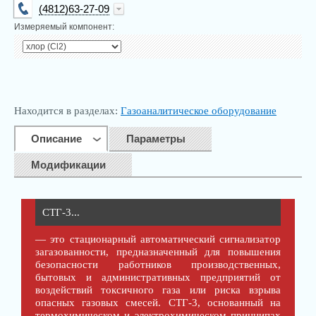
(4812)63-27-09
Измеряемый компонент:
info@kip-trade.ru
Находится в разделах:
Газоаналитическое оборудование
Описание
Параметры
Модификации
СТГ-3...
— это стационарный автоматический сигнализатор
загазованности, предназначенный для повышения
безопасности работников производственных,
бытовых и административных предприятий от
воздействий токсичного газа или риска взрыва
опасных газовых смесей. СТГ-3, основанный на
термохимическом и электрохимическом принципах