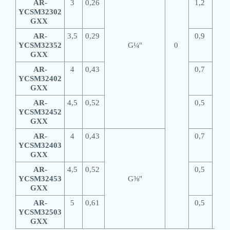
AR-
3
0,26
1,2
YCSM32302
GXX
AR-
3,5
0,29
0,9
YCSM32352
G¼"
0
390
GXX
AR-
4
0,43
0,7
YCSM32402
GXX
AR-
4,5
0,52
0,5
YCSM32452
GXX
AR-
4
0,43
0,7
YCSM32403
GXX
AR-
4,5
0,52
0,5
YCSM32453
G⅜"
GXX
AR-
5
0,61
0,5
YCSM32503
GXX