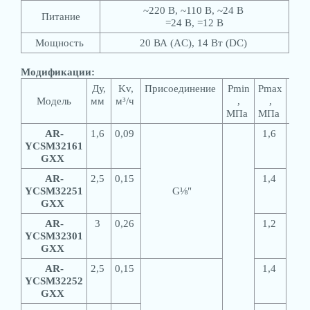
~220 В, ~110 В, ~24 В
Питание
=24 В, =12 В
Мощность
20 ВА (AC), 14 Вт (DC)
Модификации:
Ду,
Kv,
Присоединение
Pmin
Pmax
Вес,
Модель
мм
м³/ч
,
,
г
МПа
МПа
AR-
1,6
0,09
1,6
YCSM32161
GXX
AR-
2,5
0,15
1,4
YCSM32251
G⅛"
GXX
AR-
3
0,26
1,2
YCSM32301
GXX
AR-
2,5
0,15
1,4
YCSM32252
GXX