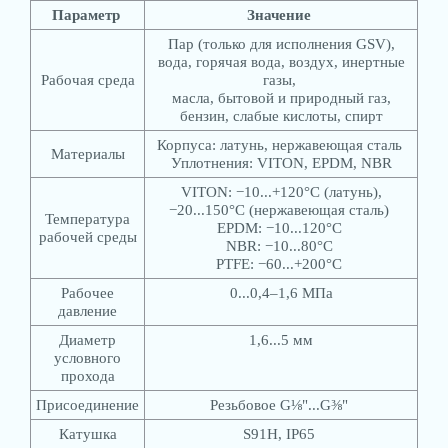
Параметр
Значение
Пар (только для исполнения GSV),
вода, горячая вода, воздух, инертные
Рабочая среда
газы,
масла, бытовой и природный газ,
бензин, слабые кислоты, спирт
Корпуса: латунь, нержавеющая сталь
Материалы
Уплотнения: VITON, EPDM, NBR
VITON: −10...+120°С (латунь),
−20...150°С (нержавеющая сталь)
Температура
EPDM: −10...120°С
рабочей среды
NBR: −10...80°С
PTFE: −60...+200°С
Рабочее
0...0,4–1,6 МПа
давление
Диаметр
1,6...5 мм
условного
прохода
Присоединение
Резьбовое G⅛"...G⅜"
Катушка
S91H, IP65