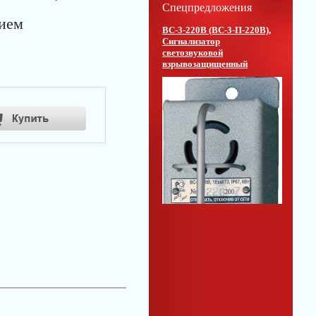
Спецпредложения
ием
ВС-3-220В (ВС-3-П-220В),
Сигнализатор
светозвуковой
взрывозащищенный