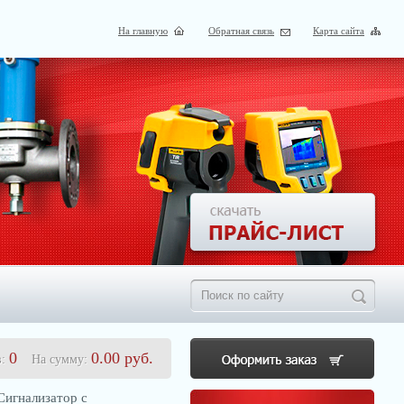
На главную
Обратная связь
Карта сайта
0
0.00
руб.
в:
На сумму:
игнализатор с