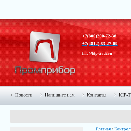
+7(800)200-72-38
+7(4812) 63-27-09
info@kip-trade.ru
Новости
Напишите нам
Контакты
KIP-
Главная
\
Контрол