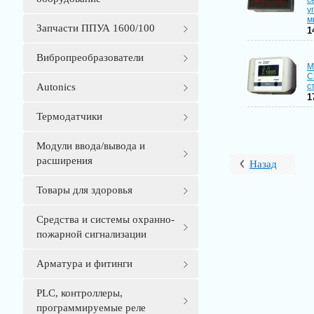
с
у
м
Запчасти ППУА 1600/100
1
Вибропреобразователи
М
С
Autonics
с
1
Термодатчики
Модули ввода/вывода и
расширения
Назад
Товары для здоровья
Средства и системы охранно-
пожарной сигнализации
Арматура и фитинги
PLС, контроллеры,
программируемые реле