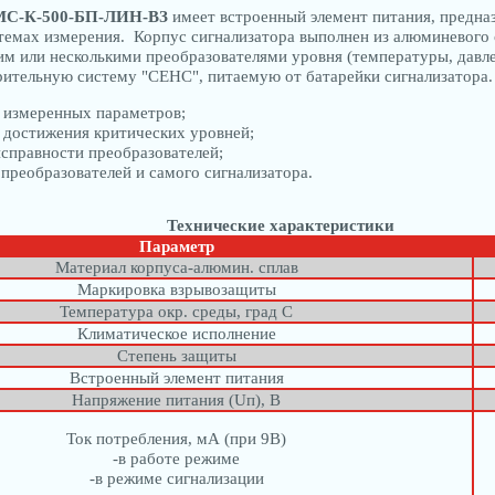
МС-К-500-БП-ЛИН-ВЗ
имеет встроенный элемент питания, предна
емах измерения. Корпус сигнализатора выполнен из алюминевого с
им или несколькими преобразователями уровня (температуры, давлен
рительную систему "СЕНС", питаемую от батарейки сигнализатора
 измеренных параметров;
 достижения критических уровней;
исправности преобразователей;
 преобразователей и самого сигнализатора.
Технические характеристики
Параметр
Материал корпуса-алюмин. сплав
Маркировка взрывозащиты
Температура окр. среды, град С
Климатическое исполнение
Степень защиты
Встроенный элемент питания
Напряжение питания (Uп), В
Ток потребления, мА (при 9В)
-в работе режиме
-в режиме сигнализации