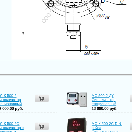
С-К-500-2,
МС-500-2-ДУ,
игнализатор
Сигнализатор
тационарный
стационарный
2 000.00 руб.
13 980.00 руб.
С-К-500-2С,
МС-К-500-2С-DIN-
игнализатор с
рейка,