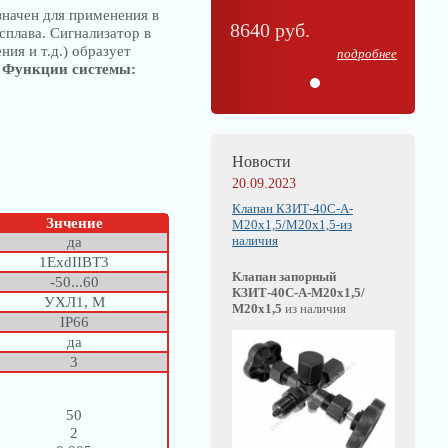
значен для применения в
8640 руб.
плава. Сигнализатор в
ия и т.д.) образует
подробнее
.
Функции системы:
Новости
20.09.2023
Клапан КЗИТ-40С-А-
Знчение
М20х1,5/М20х1,5-из
наличия
да
1ExdIIBT3
Клапан запорный
-50...60
КЗИТ-40С-А-М20х1,5/
УХЛ1, М
М20х1,5
из наличия
IP66
да
3
50
2