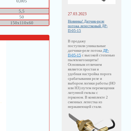
0,005
5,5
27.03.2023
50
Новинка! Датчик-реле
150х110х60
потока лепестковый ДР-
П-05-15
В продажу
поступили уникальные
датчики-реле потока
ДР-
П-05-15
с высокой степенью
пылевлагозащиты!
Основным отличием
является простая и
удобная настройка порога
срабатывания реле и
выбором логики работы (НО
или НЗ) путем перемещения
латунной гильзы с
герконом. В комплекте 2
сменных лепестка из
нержавеющей стали.