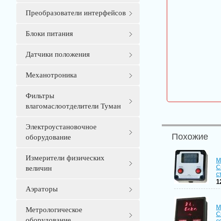
Преобразователи интерфейсов
Блоки питания
Датчики положения
Механотроника
Фильтры
влагомаслоотделители Туман
Электроустановочное
Похожие
оборудование
Измерители физических
М
С
величин
с
1
Аэраторы
М
Метрологическое
С
оборудование