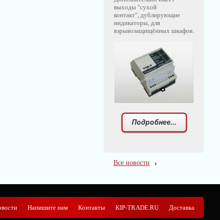
выходы "сухой
контакт", дублирующие
индикаторы, для
взрывозащищённых шкафов.
Все новости
овости
Напишите нам
Контакты
KIP-TRADE.RU
Доставка