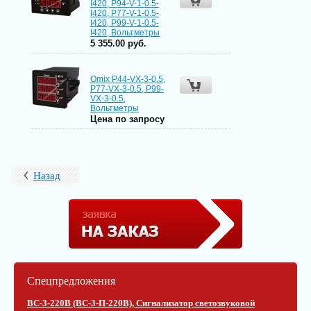
I420, P94-V-1-0.5-
I420, P77-V-1-0.5-
I420, P99-V-1-0.5-
I420, Вольтметры
5 355.00 руб.
Omix P44-VX-3-0.5,
P77-VX-3-0.5, P99-
VX-3-0.5,
Вольтметры
Цена по запросу
Назад
Спецпредложения
ВС-3-220В (ВС-3-П-220В), Сигнализатор светозвуковой