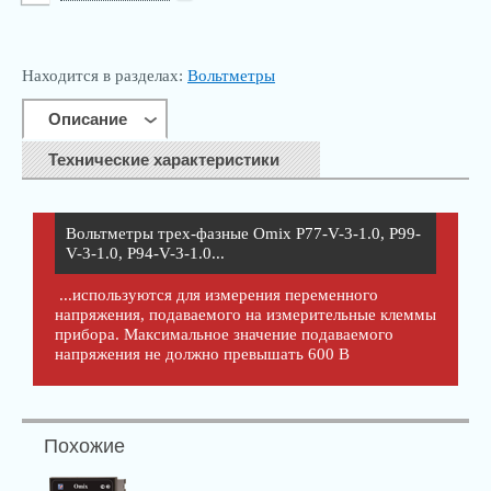
info@kip-trade.ru
Находится в разделах:
Вольтметры
Описание
Технические характеристики
Вольтметры трех-фазные Omix P77-V-3-1.0, P99-
V-3-1.0, P94-V-3-1.0...
...используются для измерения переменного
напряжения, подаваемого на измерительные клеммы
прибора. Максимальное значение подаваемого
напряжения не должно превышать 600 В
Похожие