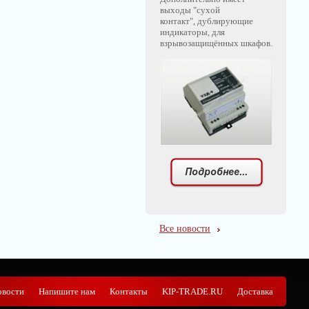
выходы "сухой
контакт", дублирующие
индикаторы, для
взрывозащищённых шкафов.
Все новости
овости
Напишите нам
Контакты
KIP-TRADE.RU
Доставка