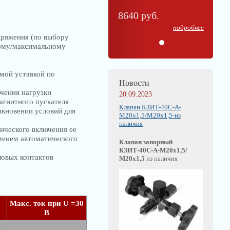
8640 руб.
подробнее
пряжения (по выбору
ному/максимальному
мой уставкой по
Новости
ючения нагрузки
20.09.2023
агнитного пускателя
Клапан КЗИТ-40С-А-
икновении условий для
М20х1,5/М20х1,5-из
наличия
ического включения ее
менем автоматического
Клапан запорный
КЗИТ-40С-А-М20х1,5/
ловых контактов
М20х1,5
из наличия
Макс. ток при U =30
В