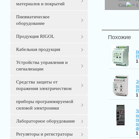
материалов и покрытий
Cos
= 1
Пневматическое
оборудование
Продукция RIGOL
Похожие
Кабельная продукция
Р
Р
1
Устройства управления и
сигнализации
Средства защиты от
Э
н
поражения электричеством
Р
1
приборы программируемой
силовой электроники
Т
н
п
Лабораторное оборудование
п
ф
1
Регуляторы и регистраторы