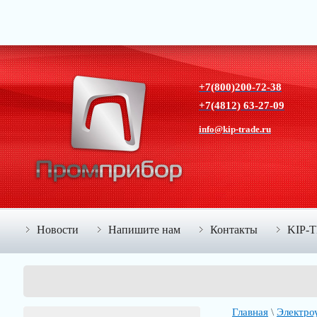
+7(800)200-72-38
+7(4812) 63-27-09
info@kip-trade.ru
Новости
Напишите нам
Контакты
KIP-
Главная
\
Электро