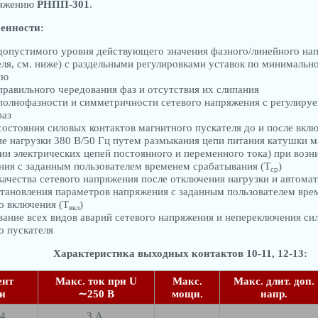
ряжению
РНПП-301
.
бенности:
допустимого уровня действующего значения фазного/линейного на
еля, см. ниже) с раздельными регулировками уставок по минималь
ию
правильного чередования фаз и отсутствия их слипания
полнофазности и симметричности сетевого напряжения с регулируе
фаз
состояния силовых контактов магнитного пускателя до и после вкл
е нагрузки 380 В/50 Гц путем размыкания цепи питания катушки м
ии электрических цепей постоянного и переменного тока) при возн
ния с заданным пользователем временем срабатывания (Т
)
ср
качества сетевого напряжения после отключения нагрузки и автомат
становления параметров напряжения с заданным пользователем вре
о включения (Т
)
вкл
ание всех видов аварий сетевого напряжения и непереключения си
о пускателя
Характеристика выходных контактов 10-11, 12-13:
ент
Макс. ток при U
Макс.
Макс. длит. доп.
и
∼250 В
мощн.
напр.
,4
3 А