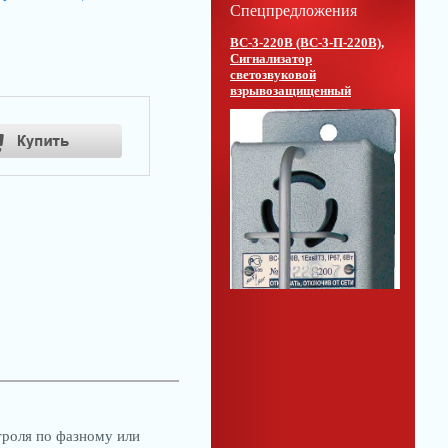
Спецпредложения
ВС-3-220В (ВС-3-П-220В),
Сигнализатор
светозвуковой
взрывозащищенный
троля по фазному или