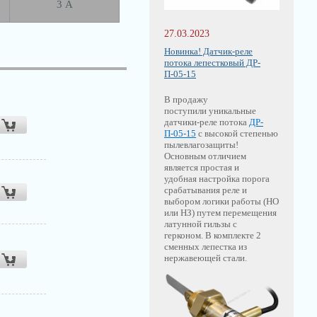
3 А
27.03.2023
Новинка! Датчик-реле
потока лепестковый ДР-
П-05-15
В продажу
поступили уникальные
датчики-реле потока
ДР-
П-05-15
с высокой степенью
пылевлагозащиты!
Основным отличием
является простая и
удобная настройка порога
срабатывания реле и
выбором логики работы (НО
или НЗ) путем перемещения
латунной гильзы с
герконом. В комплекте 2
сменных лепестка из
нержавеющей стали.