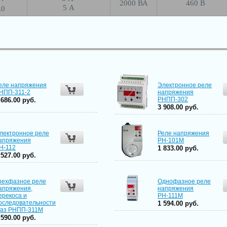
2000 ВА
460 В
5 А
,0
еле напряжения
Электронное реле
НПП-311-2
напряжения
РНПП-302
 686.00 руб.
3 908.00 руб.
лектронное реле
Реле напряжения
апряжения
РН-101М
Н-112
1 833.00 руб.
 527.00 руб.
рехфазное реле
Однофазное реле
апряжения,
напряжения
ерекоса и
РН-111М
оследовательности
1 594.00 руб.
аз РНПП-311М
 590.00 руб.