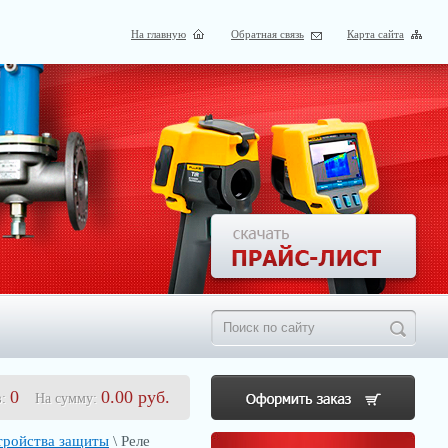
На главную
Обратная связь
Карта сайта
0
0.00
руб.
в:
На сумму:
тройства защиты
\ Реле