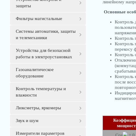
линейному нап
защиты
Основные осо
Фильтры магистальные
Контроль 
пользоват
Системы автоматики, защиты
напряжен
и телемеханики
Контроль 
Контроль 
перекосу 
Устройства для безопасной
Контроль 
работы в электроустановках
Отключени
(коммутац
Газоаналитическое
срабатыва
оборудование
Контроль 
после вос
повторног
Контроль температуры и
Индициров
влажности
магнитног
Люксметры, яркомеры
Коэффици
Звук и шум
мощност
Измерители параметров
Cos
= 0