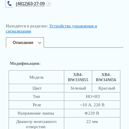
(4812)63-27-09
info@kip-trade.ru
Находится в разделах:
Устройства управления и
сигнализации
Описание
Модификации:
XB4-
XB4-
Модель
BW33M55
BW34M56
Цвет
Зеленый
Красный
Тип
НО+НЗ
Реле
~10 А, 220 В
Напряжение лампы
≅220 В
Диаметр монтажного
22 мм
отверстия: