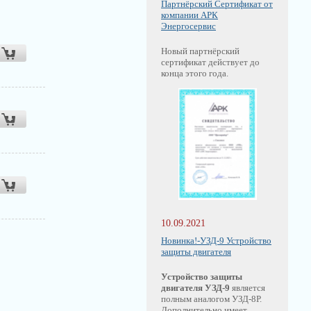
Партнёрский Сертификат от
компании АРК
Энергосервис
Новый партнёрский
сертификат действует до
конца этого года.
10.09.2021
Новинка!-УЗД-9 Устройство
защиты двигателя
Устройство защиты
двигателя УЗД-9
является
полным аналогом УЗД-8Р.
Дополнительно имеет