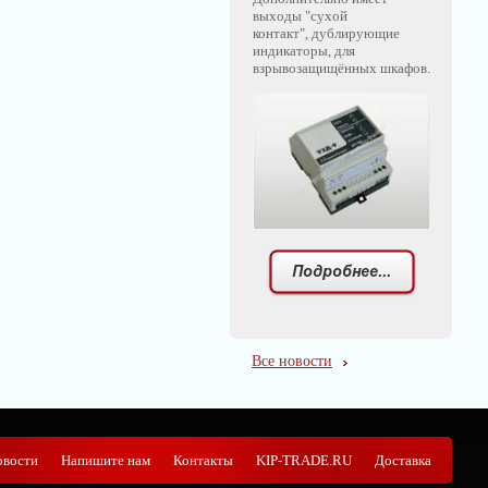
выходы "сухой
контакт", дублирующие
индикаторы, для
взрывозащищённых шкафов.
Все новости
овости
Напишите нам
Контакты
KIP-TRADE.RU
Доставка