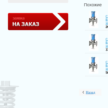
Похожие
С
В
э
2
С
В
э
3
С
В
э
5
Назад