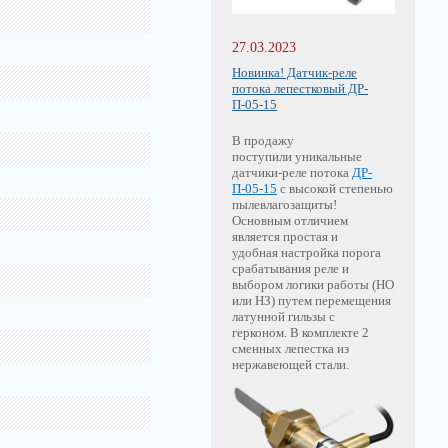
27.03.2023
Новинка! Датчик-реле
потока лепестковый ДР-
П-05-15
В продажу
поступили уникальные
датчики-реле потока
ДР-
П-05-15
с высокой степенью
пылевлагозащиты!
Основным отличием
является простая и
удобная настройка порога
срабатывания реле и
выбором логики работы (НО
или НЗ) путем перемещения
латунной гильзы с
герконом. В комплекте 2
сменных лепестка из
нержавеющей стали.