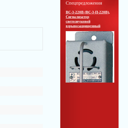
Спецпредложения
ВС-3-220В (ВС-3-П-220В),
Сигнализатор
светозвуковой
взрывозащищенный