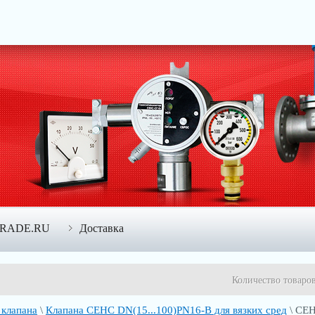
TRADE.RU
Доставка
Количество товаро
 клапана
\
Клапана СЕНС DN(15...100)PN16-В для вязких сред
\ СЕН