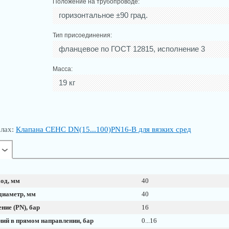
Положение на трубопроводе:
горизонтальное ±90 град.
Тип присоединения:
фланцевое по ГОСТ 12815, исполнение 3
Масса:
19 кг
елах:
Клапана СЕНС DN(15...100)PN16-В для вязких сред
од, мм
40
диаметр, мм
40
ние (PN), бар
16
ний в прямом направлении, бар
0...16