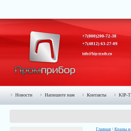
+7(800)200-72-38
+7(4812) 63-27-09
info@kip-trade.ru
Новости
Напишите нам
Контакты
KIP-
Главная
\
Краны и