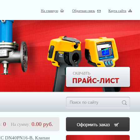
На главную
Обратная связь
Карта сайта
0
0.00
руб.
в:
На сумму:
С DN40PN16-В, Клапан