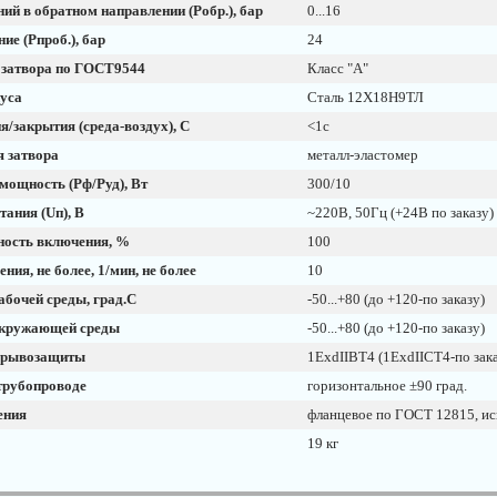
ий в обратном направлении (Робр.), бар
0...16
ие (Рпроб.), бар
24
 затвора по ГОСТ9544
Класс "А"
уса
Сталь 12Х18Н9ТЛ
/закрытия (среда-воздух), С
<1с
я затвора
металл-эластомер
мощность (Рф/Руд), Вт
300/10
ания (Uп), В
~220В, 50Гц (+24В по заказу)
ость включения, %
100
ния, не более, 1/мин, не более
10
абочей среды, град.С
-50...+80 (до +120-по заказу)
окружающей среды
-50...+80 (до +120-по заказу)
зрывозащиты
1ExdIIBT4 (1ExdIICT4-по зака
трубопроводе
горизонтальное ±90 град.
ения
фланцевое по ГОСТ 12815, ис
19 кг