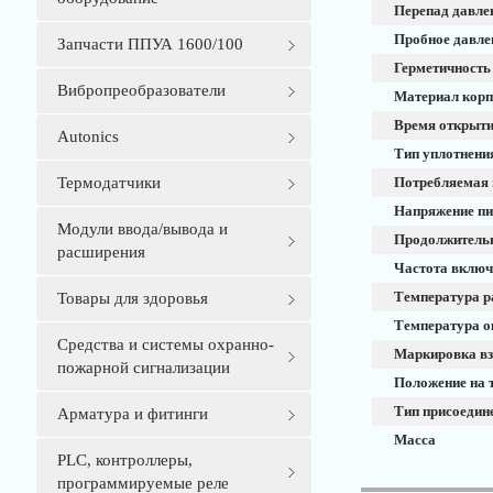
Перепад давлен
Пробное давлен
Запчасти ППУА 1600/100
Герметичность
Вибропреобразователи
Материал корп
Время открытия
Autonics
Тип уплотнени
Термодатчики
Потребляемая 
Напряжение пит
Модули ввода/вывода и
Продолжительн
расширения
Частота включе
Температура р
Товары для здоровья
Температура 
Средства и системы охранно-
Маркировка в
пожарной сигнализации
Положение на 
Тип присоедин
Арматура и фитинги
Масса
PLС, контроллеры,
программируемые реле